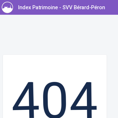
Index Patrimoine -
SVV Bérard-Péron
4
4
0