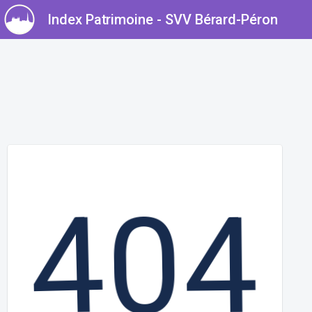
Index Patrimoine -
SVV Bérard-Péron
4
4
0